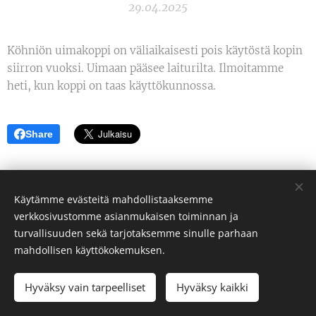
29.04.2025
Köhniön uimakoppi on väliaikaisesti pois käytöstä kopin
siirron vuoksi. Uimaan pääsee laiturilta. Ilmoitamme
heti, kun koppi on taas käyttökunnossa.
Share
Käytämme evästeitä mahdollistaaksemme
verkkosivustomme asianmukaisen toiminnan ja
turvallisuuden sekä tarjotaksemme sinulle parhaan
Jyväskylän seudun avantouimarit ry
mahdollisen käyttökokemuksen.
Kaikki oikeudet pidätetään 2025
Hyväksy vain tarpeelliset
Hyväksy kaikki
Luotu
Webnodella
Evästeet