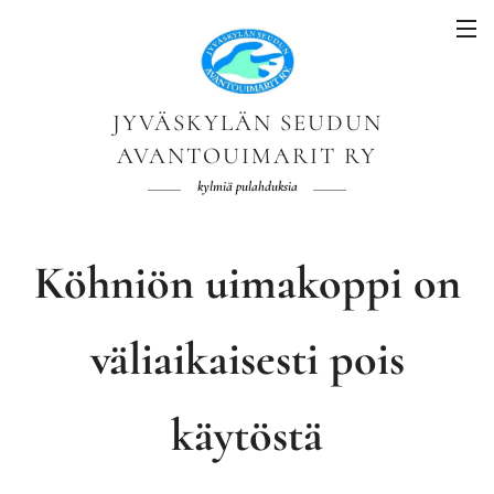
JYVÄSKYLÄN SEUDUN
AVANTOUIMARIT RY
kylmiä pulahduksia
Köhniön uimakoppi on
väliaikaisesti pois
käytöstä