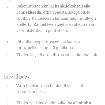
Rakennukseen kulku
henkilökohtaisella
rannekkeella
, ethän päästä ulkopuolisia
tiloihin. Rannekkeen lainaaminen muille on
kielletty. Rannekkeen käyttöä valvotaan ja
väärinkäytöksiin puututaan.
Jätä ulkokengät eteiseen ja kopista
lumi/hiekka kengistä jo ulkona.
Tilojen käyttö on sallittua vain aukioloaikoina.
Turvallisuus
Varo liukkautta ja huolehdi yleisestä
turvallisuudesta.
Tilojen yleisinä aukioloaikoina
alkoholin