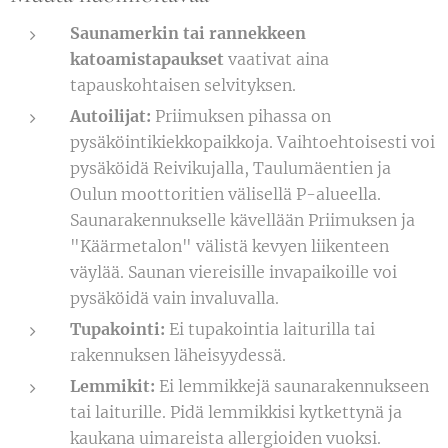
Saunamerkin tai rannekkeen
katoamistapaukset
vaativat aina
tapauskohtaisen selvityksen.
Autoilijat:
Priimuksen pihassa on
pysäköintikiekkopaikkoja. Vaihtoehtoisesti voi
pysäköidä Reivikujalla, Taulumäentien ja
Oulun moottoritien välisellä P-alueella.
Saunarakennukselle kävellään Priimuksen ja
"Käärmetalon" välistä kevyen liikenteen
väylää. Saunan viereisille invapaikoille voi
pysäköidä vain invaluvalla.
Tupakointi:
Ei tupakointia laiturilla tai
rakennuksen läheisyydessä.
Lemmikit:
Ei lemmikkejä saunarakennukseen
tai laiturille. Pidä lemmikkisi kytkettynä ja
kaukana uimareista allergioiden vuoksi.