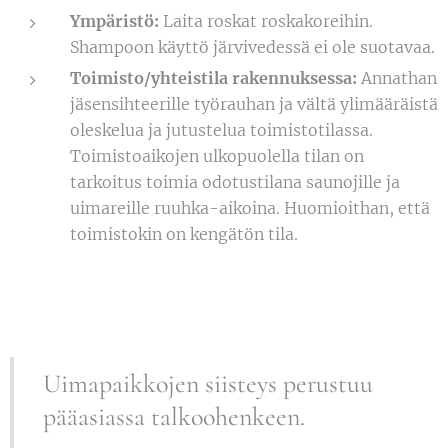
Ympäristö:
Laita roskat roskakoreihin.
Shampoon käyttö järvivedessä ei ole suotavaa.
Toimisto/yhteistila rakennuksessa:
Annathan
jäsensihteerille työrauhan ja vältä ylimääräistä
oleskelua ja jutustelua toimistotilassa.
Toimistoaikojen ulkopuolella tilan on
tarkoitus toimia odotustilana saunojille ja
uimareille ruuhka-aikoina. Huomioithan, että
toimistokin on kengätön tila.
Uimapaikkojen siisteys perustuu
pääasiassa talkoohenkeen.