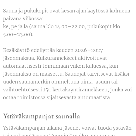
Sauna ja pukukopit ovat kesän ajan käytössä kolmena
päivänä viikossa:
ke, pe ja la (sauna klo 14.00–22.00, pukukopit klo
5.00–23.00).
Kesäkäyttö edellyttää kauden 2026–2027
jäsenmaksua. Kulkurannekkeet aktivoituvat
automaattisesti toimimaan viikon kuluessa, kun
jäsenmaksu on maksettu. Saunojat tarvitsevat lisäksi
uuden saunamerkin ommeltuna uima-asuun tai
vaihtoehtoisesti 15€ kertakäyntirannekkeen, jonka voi
ostaa toimistossa sijaitsevasta automaatista.
Ystäväkampanjat saunalla
Ystäväkampanjan aikana jäsenet voivat tuoda ystävän
tai perheenjäsenen Tuomiojärvelle saunomaan.