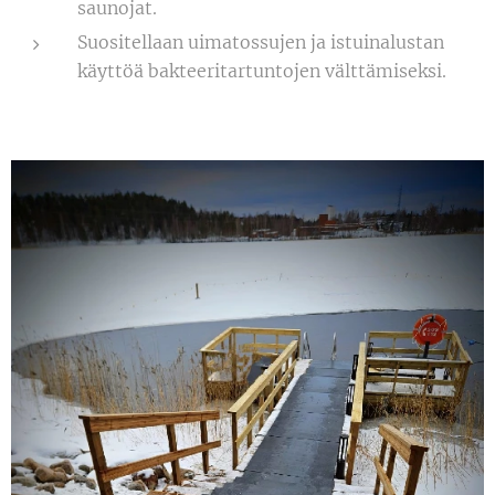
saunojat.
Suositellaan uimatossujen ja istuinalustan
käyttöä bakteeritartuntojen välttämiseksi.