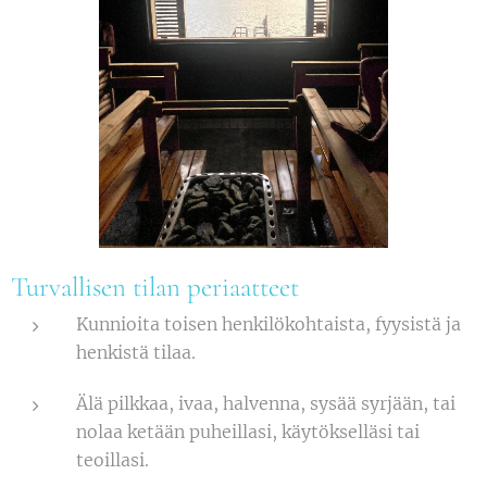
Turvallisen tilan periaatteet
Kunnioita toisen henkilökohtaista, fyysistä ja
henkistä tilaa.
Älä pilkkaa, ivaa, halvenna, sysää syrjään, tai
nolaa ketään puheillasi, käytökselläsi tai
teoillasi.