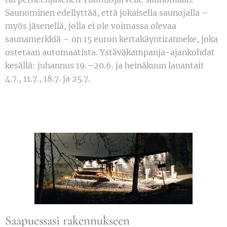
Saunominen edellyttää, että jokaisella saunojalla –
myös jäsenellä, jolla ei ole voimassa olevaa
saunamerkkiä – on 15 euron kertakäyntiranneke, joka
ostetaan automaatista. Ystäväkampanja-ajankohdat
kesällä: juhannus 19.–20.6. ja heinäkuun lauantait
4.7., 11.7., 18.7. ja 25.7.
Saapuessasi rakennukseen