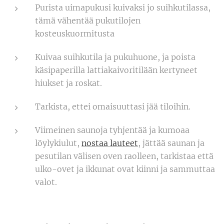
Purista uimapukusi kuivaksi jo suihkutilassa,
tämä vähentää pukutilojen
kosteuskuormitusta
Kuivaa suihkutila ja pukuhuone, ja poista
käsipaperilla lattiakaivoritilään kertyneet
hiukset ja roskat.
Tarkista, ettei omaisuuttasi jää tiloihin.
Viimeinen saunoja tyhjentää ja kumoaa
löylykiulut,
nostaa lauteet
, jättää saunan ja
pesutilan välisen oven raolleen, tarkistaa että
ulko-ovet ja ikkunat ovat kiinni ja sammuttaa
valot.