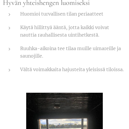
Hyvän yhteishengen luomiseksi
Huomioi turvallisen tilan periaatteet
Käytä hillittyä ääntä, jotta kaikki voivat
nauttia rauhallisesta uintihetkestä.
Ruuhka-aikoina tee tilaa muille uimareille ja
saunojille.
Vältä voimakkaita hajusteita yleisissä tiloissa.