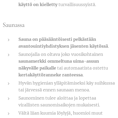
käyttö on kielletty
turvallisuussyistä.
Saunassa
Sauna on pääsääntöisesti pelkästään
avantouintiyhdistyksen jäsenten käytössä
.
Saunojalla on oltava joko vuosikohtainen
saunamerkki ommeltuna uima-asuun
näkyvälle paikalle
tai automaatista ostettu
kertakäyttöranneke ranteessa
.
Hyvän hygienian ylläpitämiseksi käy suihkussa
tai järvessä ennen saunaan menoa.
Saunominen tulee aloittaa ja lopettaa
virallisten saunomisaikojen mukaisesti.
Vältä liian kuumia löylyjä, huomioi muut