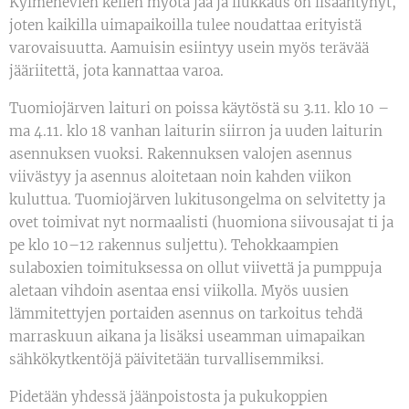
Kylmenevien kelien myötä jää ja liukkaus on lisääntynyt,
joten kaikilla uimapaikoilla tulee noudattaa erityistä
varovaisuutta. Aamuisin esiintyy usein myös terävää
jääriitettä, jota kannattaa varoa.
Tuomiojärven laituri on poissa käytöstä su 3.11. klo 10 –
ma 4.11. klo 18 vanhan laiturin siirron ja uuden laiturin
asennuksen vuoksi. Rakennuksen valojen asennus
viivästyy ja asennus aloitetaan noin kahden viikon
kuluttua. Tuomiojärven lukitusongelma on selvitetty ja
ovet toimivat nyt normaalisti (huomiona siivousajat ti ja
pe klo 10–12 rakennus suljettu). Tehokkaampien
sulaboxien toimituksessa on ollut viivettä ja pumppuja
aletaan vihdoin asentaa ensi viikolla. Myös uusien
lämmitettyjen portaiden asennus on tarkoitus tehdä
marraskuun aikana ja lisäksi useamman uimapaikan
sähkökytkentöjä päivitetään turvallisemmiksi.
Pidetään yhdessä jäänpoistosta ja pukukoppien