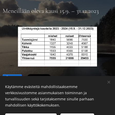
Meneillään oleva kausi 15.9. – 31.12.2023
Share
Käytämme evästeitä mahdollistaaksemme
verkkosivustomme asianmukaisen toiminnan ja
turvallisuuden sekä tarjotaksemme sinulle parhaan
Jyväskylän seudun avantouimarit ry
mahdollisen käyttökokemuksen.
Kaikki oikeudet pidätetään 2025