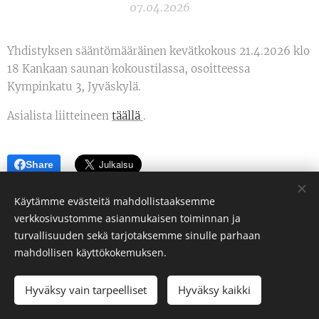
07.04.2026
Yhdistyksen sääntömääräinen kevätkokous 21.4.2026 klo
18 Kankaan saunan kokoustilassa, osoitteessa
Kympinkatu 3, Jyväskylä.
Asialista liitteineen
täällä
.
Share
Käytämme evästeitä mahdollistaaksemme
verkkosivustomme asianmukaisen toiminnan ja
turvallisuuden sekä tarjotaksemme sinulle parhaan
Jyväskylän seudun avantouimarit ry
mahdollisen käyttökokemuksen.
Kaikki oikeudet pidätetään 2025
Hyväksy vain tarpeelliset
Hyväksy kaikki
Luotu
Webnodella
Evästeet