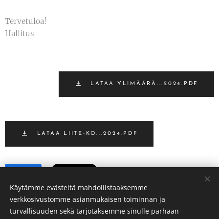
Tervetuloa!
Hallitus
LATAA YLIMÄÄRÄ...2024.PDF
LATAA LIITE-KO...2024.PDF
Share
Käytämme evästeitä mahdollistaaksemme
verkkosivustomme asianmukaisen toiminnan ja
turvallisuuden sekä tarjotaksemme sinulle parhaan